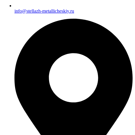
info@stellazh-metallicheskiy.ru