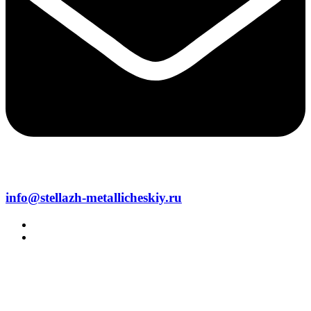
info@stellazh-metallicheskiy.ru