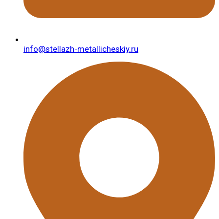
info@stellazh-metallicheskiy.ru