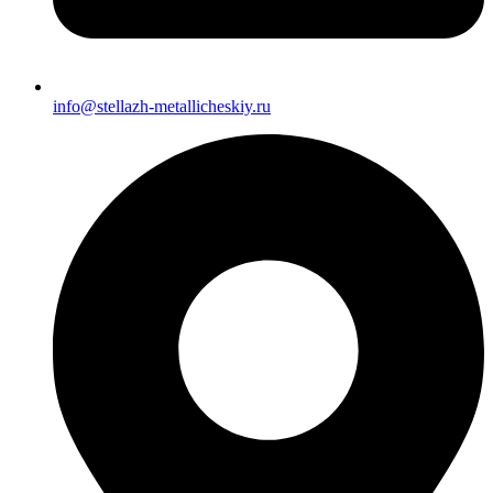
info@stellazh-metallicheskiy.ru