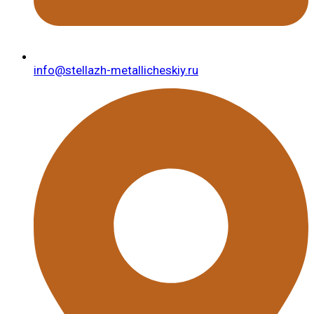
info@stellazh-metallicheskiy.ru