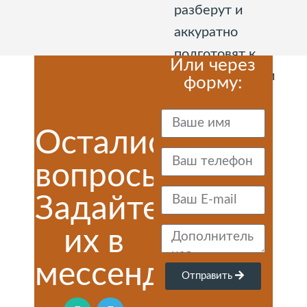
разберут и
аккуратно
подготовят к
Или через
перевозке ваши
форму:
стеллажи
Остались
вопросы?
Задайте
их в
мессенджерах:
Отправить