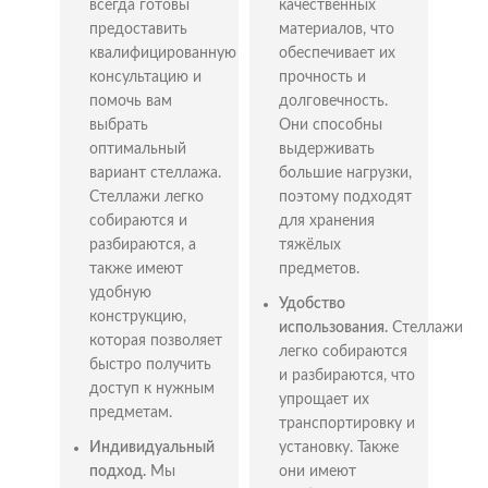
всегда готовы
качественных
предоставить
материалов, что
При выборе стеллажа необходимо учитывать
квалифицированную
обеспечивает их
следующие факторы:
консультацию и
прочность и
Цель использования: определите, для каких
помочь вам
долговечность.
целей будет использоваться стеллаж.
выбрать
Они способны
оптимальный
выдерживать
Грузоподъемность: рассчитайте вес предметов,
вариант стеллажа.
большие нагрузки,
которые будут храниться на стеллаже.
Стеллажи легко
поэтому подходят
Размеры и конфигурация: выберите стеллаж,
собираются и
для хранения
который соответствует размерам помещения и
разбираются, а
тяжёлых
конфигурации предметов.
также имеют
предметов.
удобную
Мобильность: определите, нужен ли стеллаж на
Удобство
конструкцию,
колесиках для перемещения.
использования.
Стеллажи
которая позволяет
легко собираются
Выгодная покупка
быстро получить
и разбираются, что
доступ к нужным
металлических стеллажей в
упрощает их
предметам.
транспортировку и
Одинцово
Индивидуальный
установку. Также
подход.
Мы
они имеют
Наша компания
“ГЛАВСТЕЛЛАЖ”
в Одинцово