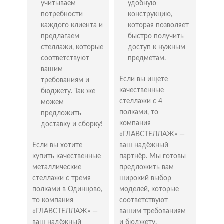
учитываем
удобную
имеет разнообразные универсальные стеллажи,
потребности
конструкцию,
гарантирует высокое качество и надежность
каждого клиента и
которая позволяет
продукции, осуществляет быструю доставку по
предлагаем
быстро получить
удобному для клиента графику. Также предлагает
стеллажи, которые
доступ к нужным
доступные цены и выгодные условия
соответствуют
предметам.
сотрудничества.
вашим
Стеллажи с фанерными
Если вы ищете
требованиям и
полками – купить в Одинцово
качественные
бюджету. Так же
стеллажи с 4
можем
полками, то
предложить
Стеллажи с фанерными полками представляют
компания
доставку и сборку!
собой универсальное решение для хранения
«ГЛАВСТЕЛЛАЖ» —
различных грузов, от малогабаритного товара и
Если вы хотите
ваш надёжный
инструментов до документации и оборудования.
купить качественные
партнёр. Мы готовы
Эти конструкции обладают рядом неоспоримых
металлические
предложить вам
преимуществ, благодаря которым они широко
стеллажи с тремя
широкий выбор
применяются в различных сферах.
полками в Одинцово,
моделей, которые
Особенности и преимущества
то компания
соответствуют
покупки стеллажей с
«ГЛАВСТЕЛЛАЖ» —
вашим требованиям
ваш надёжный
и бюджету.