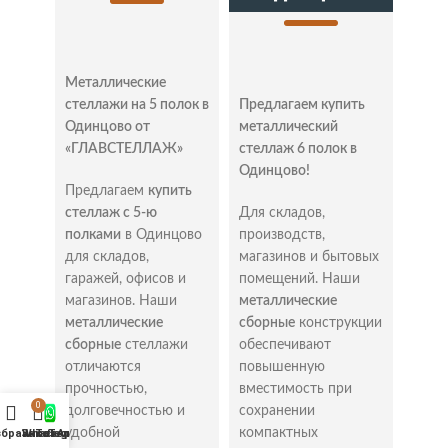
предметов и товаров.
Конструкция и характеристики
стеллажей
Металлические
стеллажи на 5 полок в
Предлагаем купить
Как и другие типы стеллажей, конструкции с
Одинцово от
металлический
фанерными полками состоят из стоек и балок.
«ГЛАВСТЕЛЛАЖ»
стеллаж 6 полок в
Стойки представляют собой вертикальные опоры,
Одинцово!
обеспечивающие устойчивость конструкции. Балки
Предлагаем
купить
соединяют стойки и образуют основания для полок.
стеллаж с 5-ю
Для складов,
Помимо основных элементов, стеллажи с
полками
в Одинцово
производств,
фанерными полками могут иметь дополнительные
для складов,
магазинов и бытовых
аксессуары:
гаражей, офисов и
помещений. Наши
Поперечные стяжки: усиливают конструкцию,
магазинов. Наши
металлические
предотвращая ее деформацию.
металлические
сборные
конструкции
Опорные пятки: защищают пол от повреждений
сборные
стеллажи
обеспечивают
и обеспечивают устойчивость стеллажа.
отличаются
повышенную
прочностью,
вместимость при
В зависимости от потребностей пользователя
0
долговечностью и
сохранении
стеллажи с фанерными полками могут иметь
удобной
компактных
збранное
Заказ
WhatsApp
Telegram
Телефон