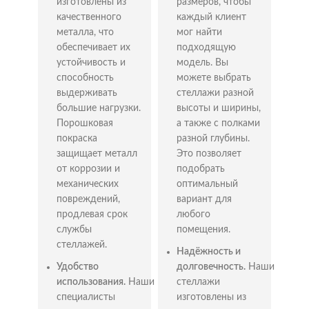
хранения товаров и продукции, офисы
изготовлены из
размеров, чтобы
предназначены для размещения документации,
качественного
каждый клиент
оргтехники и канцелярских принадлежностей,
металла, что
мог найти
библиотеки служат для хранения книг и других
обеспечивает их
подходящую
печатных материалов, а архивы используются для
устойчивость и
модель. Вы
систематизации и архивирования деловых
способность
можете выбрать
документов и материалов. Гаражи и балконные
выдерживать
стеллажи разной
помещения удобны для хранения инструментов,
большие нагрузки.
высоты и ширины,
оборудования и домашних заготовок.
Порошковая
а также с полками
Разновидности металлических
покраска
разной глубины.
защищает металл
Это позволяет
стеллажей
от коррозии и
подобрать
механических
оптимальный
При выборе между полками и выдвижными
повреждений,
вариант для
ящиками для хранения предметов стоит учитывать
продлевая срок
любого
тип и размеры хранимых вещей. Также полки могут
службы
помещения.
быть оснащены перегородками для разделения их
стеллажей.
Надёжность и
на секции. Обратите внимание на нагрузку, которую
Удобство
долговечность.
Наши
может выдерживать стеллаж!
Выбор сборного стеллажа при
использования.
Наши
стеллажи
специалисты
изготовлены из
покупке в Одинцово