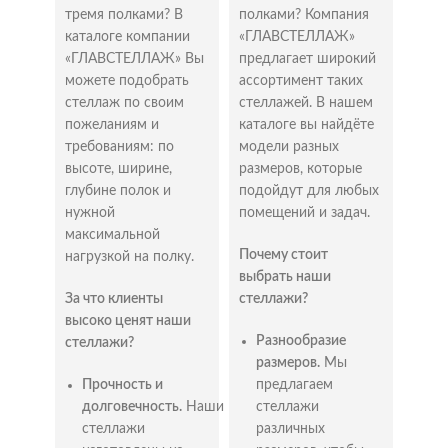
тремя полками? В
полками? Компания
Наша компания
“ГЛАВСТЕЛЛАЖ”
в Одинцово
каталоге компании
«ГЛАВСТЕЛЛАЖ»
предлагает стеллажи с низкой ценой, но высоким
«ГЛАВСТЕЛЛАЖ» Вы
предлагает широкий
качеством. Они обладают высокой
можете подобрать
ассортимент таких
грузоподъемностью, износостойкостью и
стеллаж по своим
стеллажей. В нашем
долговечностью, обеспечивая надежное хранение
пожеланиям и
каталоге вы найдёте
тяжелых предметов на длительный срок. Они легко
требованиям: по
модели разных
собираются без специальных инструментов и
высоте, ширине,
размеров, которые
имеют разнообразие размеров и конфигураций, что
глубине полок и
подойдут для любых
позволяет адаптировать их к различным
нужной
помещений и задач.
помещениям. Полки на этих стеллажах можно
максимальной
регулировать по высоте, что позволяет размещать
Почему стоит
нагрузкой на полку.
предметы разного размера. Благодаря надежным
выбрать наши
креплениям и конструкции, стеллажи, реализуемые
За что клиенты
стеллажи?
нашей компании, обеспечивают безопасное
высоко ценят наши
использование.
Разнообразие
стеллажи?
Сферы применения универсальных
размеров.
Мы
стеллажей в Одинцово
Прочность и
предлагаем
долговечность.
Наши
стеллажи
Склады и торговые залы используются для
стеллажи
различных