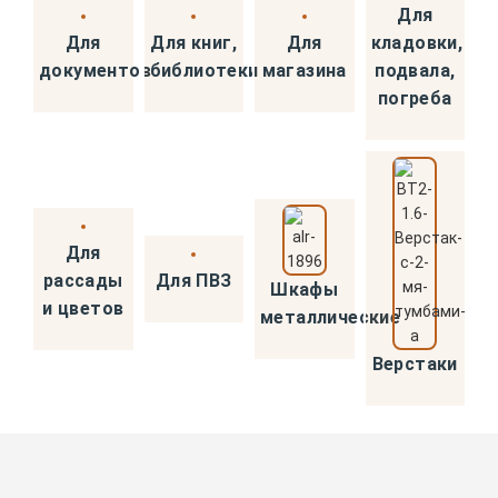
Для
Для
Для книг,
Для
кладовки,
документов
библиотеки
магазина
подвала,
погреба
Для
рассады
Для ПВЗ
Шкафы
и цветов
металлические
Верстаки