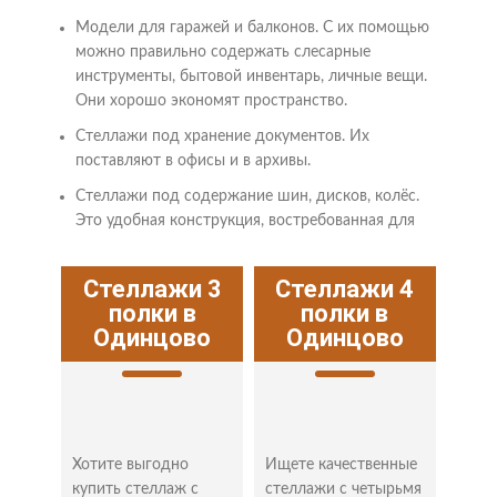
Модели для гаражей и балконов. С их помощью
можно правильно содержать слесарные
инструменты, бытовой инвентарь, личные вещи.
Они хорошо экономят пространство.
Стеллажи под хранение документов. Их
поставляют в офисы и в архивы.
Стеллажи под содержание шин, дисков, колёс.
Это удобная конструкция, востребованная для
складов, частных гаражей и магазинов.
Стеллажи 3
Стеллажи 4
Практически все стеллажи очень легко
полки в
полки в
перепрофилировать и расширить их сферу
Одинцово
Одинцово
использования. Конструкторы придумывают новые
варианты, никто не запрещает доработать стеллаж
в частном порядке. Наш ассортимент постоянно
обновляется.
Преимущества металлических
Хотите выгодно
Ищете качественные
стеллажей
купить стеллаж с
стеллажи с четырьмя