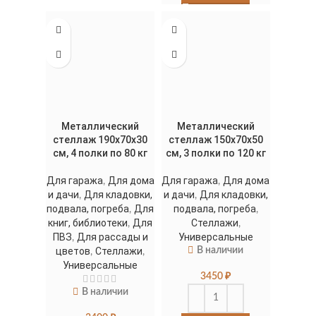
Металлический
Металлический
стеллаж 190x70x30
стеллаж 150x70x50
см, 4 полки по 80 кг
см, 3 полки по 120 кг
Для гаража
Для дома
Для гаража
Для дома
,
,
и дачи
Для кладовки,
и дачи
Для кладовки,
,
,
подвала, погреба
Для
подвала, погреба
,
,
книг, библиотеки
Для
Стеллажи
,
,
ПВЗ
Для рассады и
Универсальные
,
цветов
Стеллажи
В наличии
,
,
Универсальные
3450
₽
В наличии