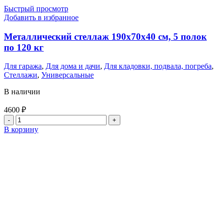
Быстрый просмотр
Добавить в избранное
Металлический стеллаж 190x70x40 см, 5 полок
по 120 кг
Для гаража
,
Для дома и дачи
,
Для кладовки, подвала, погреба
,
Стеллажи
,
Универсальные
В наличии
4600
₽
Количество
товара
В корзину
Металлический
стеллаж
190x70x40
см,
5
полок
по
120
кг