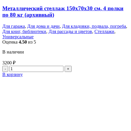
Металлический стеллаж 150x70x30 см, 4 полки
по 80 кг (архивный)
Для гаража
,
Для дома и дачи
,
Для кладовки, подвала, погреба
,
Для книг, библиотеки
,
Для рассады и цветов
,
Стеллажи
,
Универсальные
Оценка
4.50
из 5
В наличии
3200
₽
Количество
товара
В корзину
Металлический
стеллаж
150x70x30
см,
4
полки
по
80
кг
(архивный)