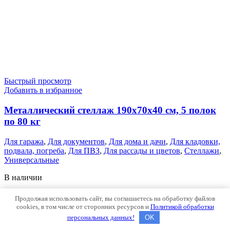
Быстрый просмотр
Добавить в избранное
Металлический стеллаж 190x70x40 см, 5 полок
по 80 кг
Для гаража
,
Для документов
,
Для дома и дачи
,
Для кладовки,
подвала, погреба
,
Для ПВЗ
,
Для рассады и цветов
,
Стеллажи
,
Универсальные
В наличии
4400
₽
Продолжая использовать сайт, вы соглашаетесь на обработку файлов
Количество
cookies, в том числе от сторонних ресурсов и
Политикой обработки
товара
В корзину
персональных данных!
OK
Металлический