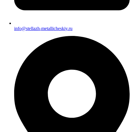
info@stellazh-metallicheskiy.ru