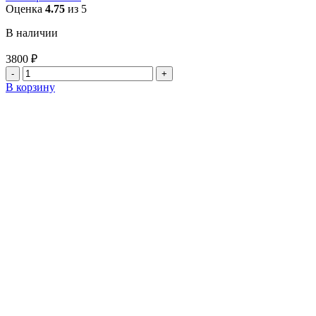
Оценка
4.75
из 5
В наличии
3800
₽
Количество
товара
В корзину
Металлический
стеллаж
190x70x40
см,
4
полки
по
80
кг