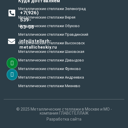
Куда доставляем
Металлические стеллажи Зеленоград
+7(926)
Металлические стеллажи Верея
539-
Металлические стеллажи Обухово
63-00
Металлические стеллажи Правдинский
info@stellazh-
Металлические стеллажи Высоковск
metallicheskiy.ru
Металлические стеллажи Шаховская
Металлические стеллажи Давыдово
Металлические стеллажи Фряново
Металлические стеллажи Андреевка
Металлические стеллажи Михнево
Металлические стеллажи Быково
Металлические стеллажи Дрезна
© 2025 Металлические стеллажи в Москве и МО -
Металлические стеллажи Некрасовский
компания ГЛАВСТЕЛЛАЖ
Разработка сайта
Металлические стеллажи Ильинский