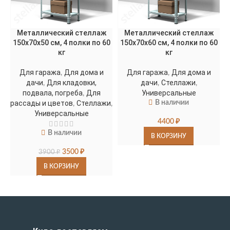
Металлический стеллаж
Металлический стеллаж
150х70х50 см, 4 полки по 60
150x70x60 см, 4 полки по 60
1
кг
кг
Для гаража
Для дома и
Для гаража
Для дома и
,
,
дачи
Для кладовки,
дачи
Стеллажи
,
,
,
подвала, погреба
Для
Универсальные
,
рассады и цветов
Стеллажи
В наличии
р
,
,
Универсальные
4400
₽
В наличии
В КОРЗИНУ
3500
₽
3900
₽
В КОРЗИНУ