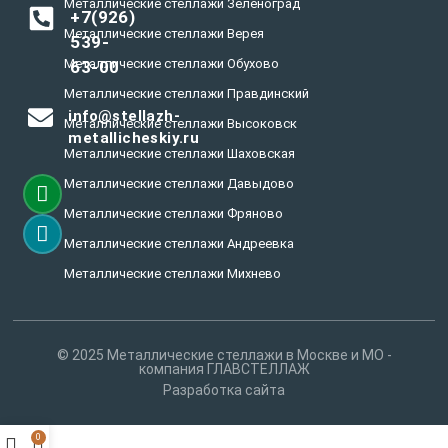
Металлические стеллажи Зеленоград
+7(926)
Металлические стеллажи Верея
539-
Металлические стеллажи Обухово
63-00
Металлические стеллажи Правдинский
info@stellazh-
Металлические стеллажи Высоковск
metallicheskiy.ru
Металлические стеллажи Шаховская
Металлические стеллажи Давыдово
Металлические стеллажи Фряново
Металлические стеллажи Андреевка
Металлические стеллажи Михнево
Металлические стеллажи Быково
Металлические стеллажи Дрезна
© 2025 Металлические стеллажи в Москве и МО -
Металлические стеллажи Некрасовский
компания ГЛАВСТЕЛЛАЖ
Разработка сайта
Металлические стеллажи Ильинский
Металлические стеллажи Запрудня
0