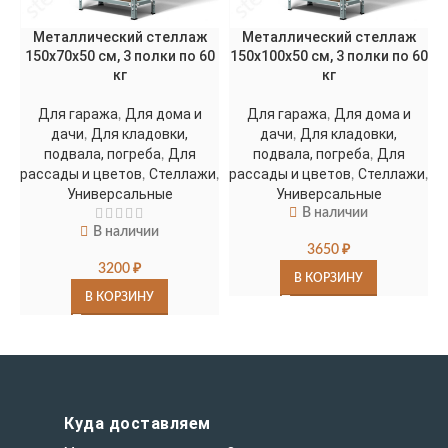
Металлический стеллаж
Металлический стеллаж
150х70х50 см, 3 полки по 60
150х100х50 см, 3 полки по 60
1
кг
кг
Для гаража
Для дома и
Для гаража
Для дома и
,
,
дачи
Для кладовки,
дачи
Для кладовки,
,
,
подвала, погреба
Для
подвала, погреба
Для
,
,
рассады и цветов
Стеллажи
рассады и цветов
Стеллажи
р
,
,
,
,
Универсальные
Универсальные
В наличии
В наличии
3650
₽
3200
₽
В КОРЗИНУ
В КОРЗИНУ
Куда доставляем