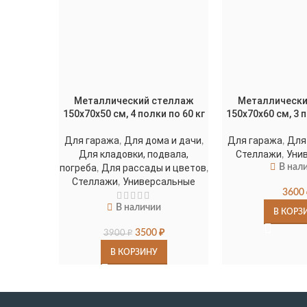
Металлический стеллаж
Металлически
150х70х50 см, 4 полки по 60 кг
150х70х60 см, 3 п
Для гаража
Для дома и дачи
Для гаража
Для
,
,
,
Для кладовки, подвала,
Стеллажи
Уни
,
погреба
Для рассады и цветов
В нал
,
,
Стеллажи
Универсальные
,
3600
В наличии
В КОРЗ
3500
₽
3900
₽
В КОРЗИНУ