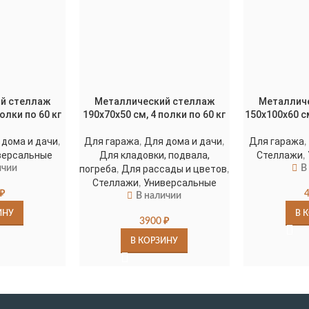
й стеллаж
Металлический стеллаж
Металлич
олки по 60 кг
190х70х50 см, 4 полки по 60 кг
150х100х60 см
 дома и дачи
Для гаража
Для дома и дачи
Для гаража
,
,
,
,
версальные
Для кладовки, подвала,
Стеллажи
,
ичии
погреба
Для рассады и цветов
В
,
,
Стеллажи
Универсальные
,
₽
В наличии
ИНУ
В 
3900
₽
В КОРЗИНУ