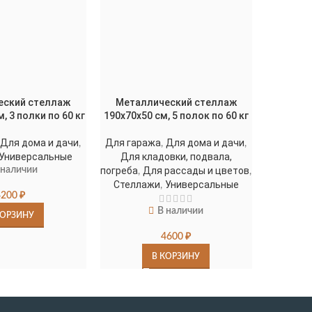
еский стеллаж
Металлический стеллаж
Метал
, 3 полки по 60 кг
190х70х50 см, 5 полок по 60 кг
150x100x6
Для дома и дачи
Для гаража
Для дома и дачи
Для гар
,
,
,
Универсальные
Для кладовки, подвала,
Стелл
 наличии
погреба
Для рассады и цветов
,
,
Стеллажи
Универсальные
,
4200
₽
В наличии
КОРЗИНУ
4600
₽
В КОРЗИНУ