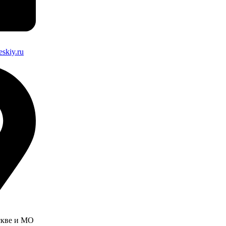
eskiy.ru
скве и МО